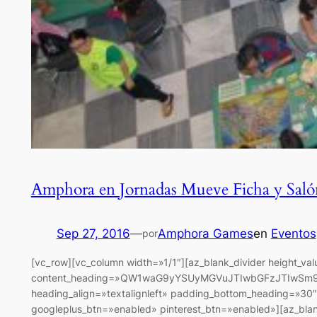
Amphora en Jornadas Mueve Ficha y Sal
Sep 27, 2016
—
Amphora Games
en
Eventos
por
[vc_row][vc_column width=»1/1″][az_blank_divider height_va
content_heading=»QW1waG9yYSUyMGVuJTIwbGFzJTIwSm9y
heading_align=»textalignleft» padding_bottom_heading=»30″
googleplus_btn=»enabled» pinterest_btn=»enabled»][az_blank