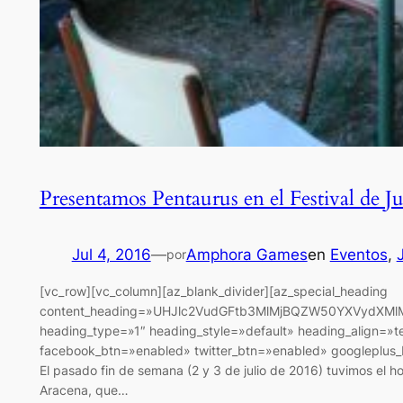
Presentamos Pentaurus en el Festival de J
Jul 4, 2016
—
Amphora Games
en
Eventos
, 
por
[vc_row][vc_column][az_blank_divider][az_special_heading
content_heading=»UHJlc2VudGFtb3MlMjBQZW50YXVydXM
heading_type=»1″ heading_style=»default» heading_align=»te
facebook_btn=»enabled» twitter_btn=»enabled» googleplus_b
El pasado fin de semana (2 y 3 de julio de 2016) tuvimos el h
Aracena, que…