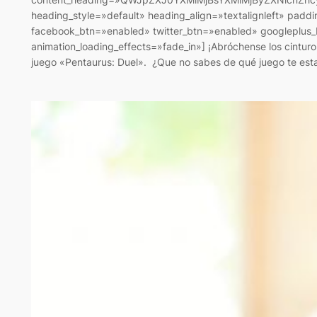
heading_style=»default» heading_align=»textalignleft» padd
facebook_btn=»enabled» twitter_btn=»enabled» googleplus_b
animation_loading_effects=»fade_in»] ¡Abróchense los cintur
juego «Pentaurus: Duel». ¿Que no sabes de qué juego te es