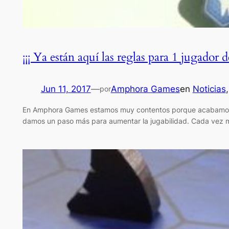
¡¡¡ Ya están aquí las reglas para 1 jugador 
Jun 11, 2017
—
Amphora Games
en
Noticias
,
por
En Amphora Games estamos muy contentos porque acabamos de p
damos un paso más para aumentar la jugabilidad. Cada vez má