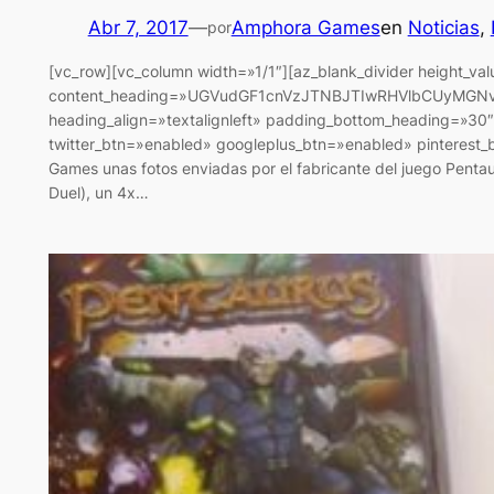
Abr 7, 2017
—
Amphora Games
en
Noticias
, 
por
[vc_row][vc_column width=»1/1″][az_blank_divider height_va
content_heading=»UGVudGF1cnVzJTNBJTIwRHVlbCUyMGNvb
heading_align=»textalignleft» padding_bottom_heading=»30″
twitter_btn=»enabled» googleplus_btn=»enabled» pinterest_
Games unas fotos enviadas por el fabricante del juego Pentaur
Duel), un 4x…