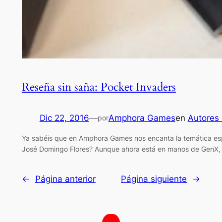
Reseña sin saña: Pocket Invaders
Dic 22, 2016
—
Amphora Games
en
Autores
por
Ya sabéis que en Amphora Games nos encanta la temática es
José Domingo Flores? Aunque ahora está en manos de GenX, 
←
Página anterior
Página siguiente
→