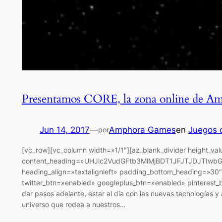
Presentamos CORE, la zona online de A
Jun 14, 2017
—
Amphora Games
en
Juegos 
por
[vc_row][vc_column width=»1/1″][az_blank_divider height_va
content_heading=»UHJlc2VudGFtb3MlMjBDT1JFJTJDJTIwbGE
heading_align=»textalignleft» padding_bottom_heading=»30″
twitter_btn=»enabled» googleplus_btn=»enabled» pinterest
dar pasos adelante, estar al día con las nuevas tecnologías
universo que rodea a nuestros…