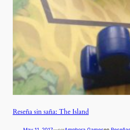
Reseña sin saña: The Island
May 11, 2017
—
Amphora Games
en
Reseña
por