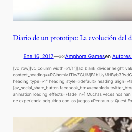
Diario de un prototipo: La evolución del di
Ene 16, 2017
—
Amphora Games
en
Autores
por
[vc_row][vc_column width=»1/1″][az_blank_divider height_va
content_heading=»RGlhcmlvJTIwZGUlMjB1biUyMHByb3R
heading_type=»1″ heading_style=»default» heading_align=»t
[az_social_share_button facebook_btn=»enabled» twitter_bt
animation_loading_effects=»fade_in»] Muchas veces nos han 
de experiencia adquirida con los juegos «Pentaurus: Quest 