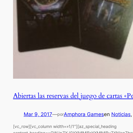
Abiertas las reservas del juego de cartas «
Mar 9, 2017
—
Amphora Games
en
Noticias
,
por
[vc_row][vc_column width=»1/1″][az_special_heading
content_heading=»QWJpZXJ0YXMlMjBsYXMlMjByZXNlcnZh