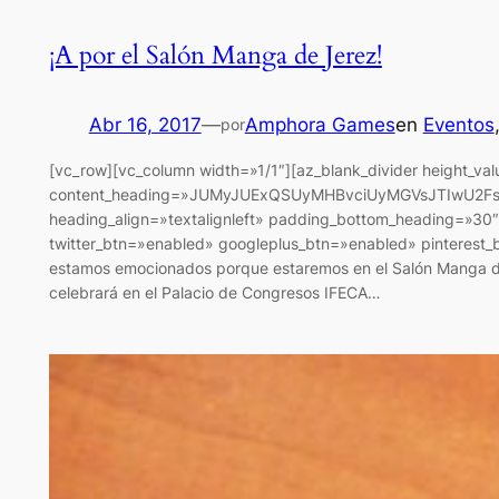
¡A por el Salón Manga de Jerez!
Abr 16, 2017
—
Amphora Games
en
Eventos
por
[vc_row][vc_column width=»1/1″][az_blank_divider height_va
content_heading=»JUMyJUExQSUyMHBvciUyMGVsJTIwU2FsJU
heading_align=»textalignleft» padding_bottom_heading=»30″
twitter_btn=»enabled» googleplus_btn=»enabled» pinterest_
estamos emocionados porque estaremos en el Salón Manga de 
celebrará en el Palacio de Congresos IFECA…