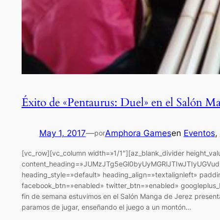
Éxito de «Pentaurus: Duel» en el Salón M
May 1, 2017
—
Amphora Games
en
Eventos
, 
por
[vc_row][vc_column width=»1/1″][az_blank_divider height_va
content_heading=»JUMzJTg5eGl0byUyMGRlJTIwJTIyUGVu
heading_style=»default» heading_align=»textalignleft» padd
facebook_btn=»enabled» twitter_btn=»enabled» googleplus_b
fin de semana estuvimos en el Salón Manga de Jerez presenta
paramos de jugar, enseñando el juego a un montón…