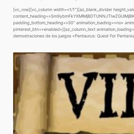
[vc_row][vc_column width=»1/1″][az_blank_divider height_va
content_heading=»Sm9ybmFkYXMlMjBDTUNNJTIwZGUlMjBKZXJ
padding_bottom_heading=»30″ animation_loading=»no» anima
pinterest_btn=»enabled»][az_column_text animation_loading
demostraciones de los juegos «Pentaurus: Quest For Pentani