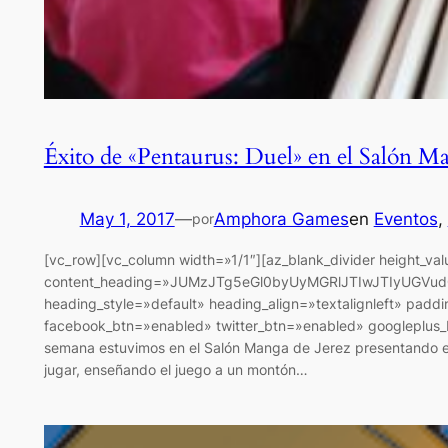
Éxito de «Pentaurus: Duel» en el Salón M
May 1, 2017
—
Amphora Games
en
Eventos
, 
por
[vc_row][vc_column width=»1/1″][az_blank_divider height_va
content_heading=»JUMzJTg5eGl0byUyMGRlJTIwJTIyUGVu
heading_style=»default» heading_align=»textalignleft» padd
facebook_btn=»enabled» twitter_btn=»enabled» googleplus_b
semana estuvimos en el Salón Manga de Jerez presentando el
jugar, enseñando el juego a un montón…