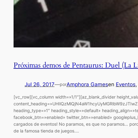
Próximas demos de Pentaurus: Duel (La Lí
Jul 26, 2017
—
Amphora Games
en
Eventos
,
por
[vc_row][vc_column width=»1/1″][az_blank_divider height_va
content_heading=»UHIlQzMlQjN4aW1hcyUyMGRlbW9zJTI
heading_type=»1″ heading_style=»default» heading_align=»te
facebook_btn=»enabled» twitter_btn=»enabled» googleplus_b
cargados de eventos! No paramos, es que no paramos… porque
de la famosa tienda de juegos.…