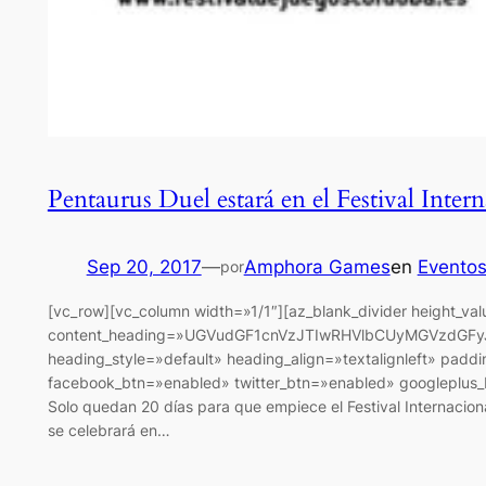
Pentaurus Duel estará en el Festival Inte
Sep 20, 2017
—
Amphora Games
en
Evento
por
[vc_row][vc_column width=»1/1″][az_blank_divider height_va
content_heading=»UGVudGF1cnVzJTIwRHVlbCUyMGVzdGF
heading_style=»default» heading_align=»textalignleft» padd
facebook_btn=»enabled» twitter_btn=»enabled» googleplus_b
Solo quedan 20 días para que empiece el Festival Internacio
se celebrará en…