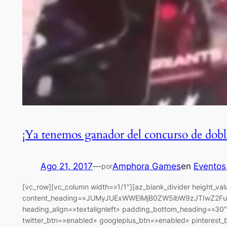
¡Ya tenemos ganador del concurso de dobl
Ago 21, 2017
—
Amphora Games
en
Eventos
por
[vc_row][vc_column width=»1/1″][az_blank_divider height_va
content_heading=»JUMyJUExWWElMjB0ZW5lbW9zJTIwZ2FuY
heading_align=»textalignleft» padding_bottom_heading=»30″
twitter_btn=»enabled» googleplus_btn=»enabled» pinterest_