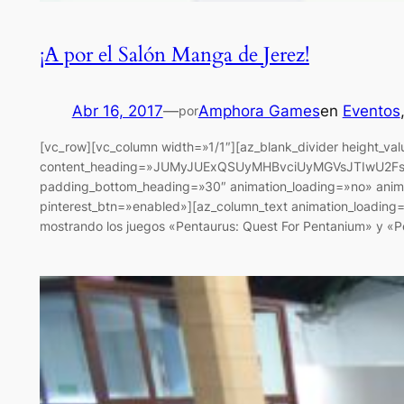
¡A por el Salón Manga de Jerez!
Abr 16, 2017
—
Amphora Games
en
Eventos
por
[vc_row][vc_column width=»1/1″][az_blank_divider height_va
content_heading=»JUMyJUExQSUyMHBvciUyMGVsJTIwU2FsJUM
padding_bottom_heading=»30″ animation_loading=»no» anima
pinterest_btn=»enabled»][az_column_text animation_loadin
mostrando los juegos «Pentaurus: Quest For Pentanium» y «Pe