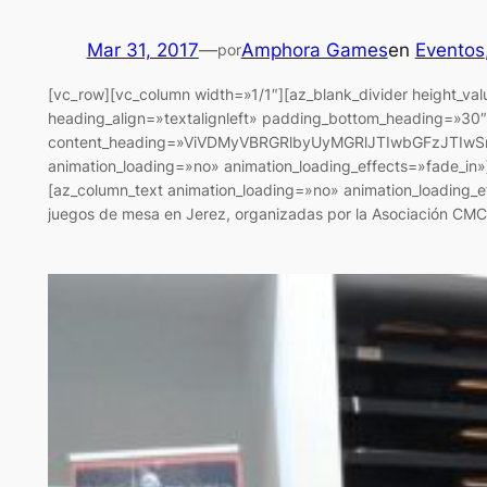
Mar 31, 2017
—
Amphora Games
en
Eventos
por
[vc_row][vc_column width=»1/1″][az_blank_divider height_
heading_align=»textalignleft» padding_bottom_heading=»30″
content_heading=»ViVDMyVBRGRlbyUyMGRlJTIwbGFzJTIwSm9y
animation_loading=»no» animation_loading_effects=»fade_in
[az_column_text animation_loading=»no» animation_loading_e
juegos de mesa en Jerez, organizadas por la Asociación 