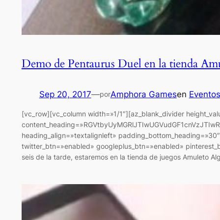
Demo de Pentaurus Duel en la tienda Amu
Sep 20, 2017
—
Amphora Games
en
Evento
por
[vc_row][vc_column width=»1/1″][az_blank_divider height_va
content_heading=»RGVtbyUyMGRlJTIwUGVudGF1cnVzJTIwRH
heading_align=»textalignleft» padding_bottom_heading=»30″
twitter_btn=»enabled» googleplus_btn=»enabled» pinterest_bt
seis de la tarde, estaremos en la tienda de juegos Amuleto Al