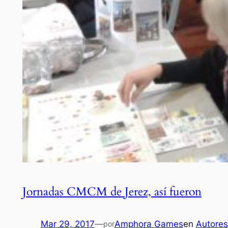
Jornadas CMCM de Jerez, así fueron
Mar 29, 2017
—
Amphora Games
en
Autores
por