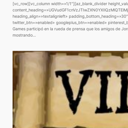
[vc_row][vc_column width=»1/1″][az_blank_divider height_va
content_heading=»UGVudGF1cnVzJTIwZXN0YXIlQzMlQTElMj
heading_align=»textalignleft» padding_bottom_heading=»30″
twitter_btn=»enabled» googleplus_btn=»enabled» pinterest_
Games participó en la rueda de prensa que los amigos de Jo
mostrando…