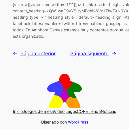
[vc_row][vc_column width=»1/1″][az_blank_divider height_va
content_heading=»QW1waG9yYSUyMEdhbWVzJTIwZXN0YXI
heading_type=»1″ heading_style=»default» heading_align=»te
facebook_btn=»enabled» twitter_btn=»enabled» googleplus_b
todos! En Amphora Games estamos muy contentos porque los 
está organizado…
←
Página anterior
Página siguiente
→
Inicio
Juegos de mesa
Videojuegos
CORE
Tienda
Noticias
Diseñado con
WordPress