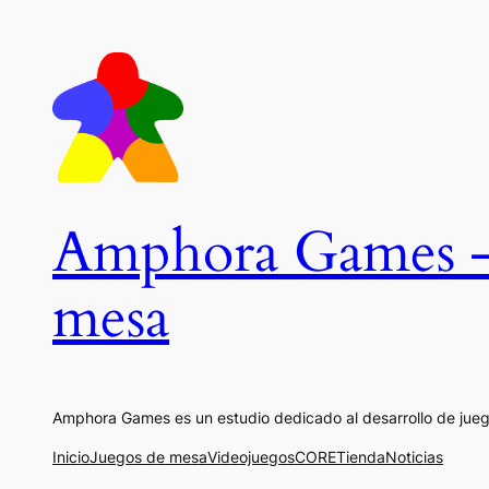
Saltar
al
contenido
Amphora Games – E
mesa
Amphora Games es un estudio dedicado al desarrollo de ju
Inicio
Juegos de mesa
Videojuegos
CORE
Tienda
Noticias