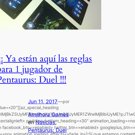
¡¡¡ Ya están aquí las reglas
para 1 jugador de
Pentaurus: Duel !!!
Jun 11, 2017
—
por
alue=»20″][az_special_heading
8lMjBkZSUyMFBlbnRhdXJ1cyUzQSUyMER1ZWwlMjBlbiUyME1pJTIwQ
Amphora Games
textalignleft» padding_bottom_heading=»30″ animation_loading=»n
en
Noticias
, 
ton facebook_btn=»enabled» twitter_btn=»enabled» googleplus_btn=
Pentaurus: Duel
=»no» animation_loading_effects=»fade_in»]¡Sí que estamos conten