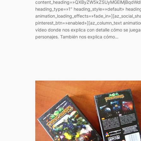
content_heading=»QXByZW5kZSUyMGElMjBqdW
heading_type=»1″ heading_style=»default» headin
animation_loading_effects=»fade_in»][az_social_
pinterest_btn=»enabled»][az_column_text animation
vídeo donde nos explica con detalle cómo se juega a
personajes. También nos explica cómo…