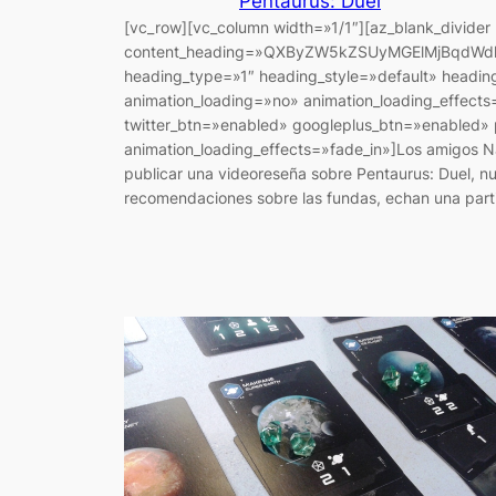
Pentaurus: Duel
[vc_row][vc_column width=»1/1″][az_blank_divider
content_heading=»QXByZW5kZSUyMGElMjBqdW
heading_type=»1″ heading_style=»default» headin
animation_loading=»no» animation_loading_effects
twitter_btn=»enabled» googleplus_btn=»enabled» 
animation_loading_effects=»fade_in»]Los amigos 
publicar una videoreseña sobre Pentaurus: Duel, n
recomendaciones sobre las fundas, echan una part