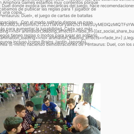
n Amphora Games estamos muy contentos porque
: Duel donde explica las mecánicas del juego, hace recomendaciones
cabamos de publicar las reglas para 1 jugador de
ir una copia…
Pentaurus: Duel», el juego de cartas de batallas
spaciales. Con el modo solitario damos un paso
MjBMJUMzJUFEbmVhJTJDJTIwVGFyaWZhJTIweSUyME0lQzMlQTFsYW
ás para aumentar la jugabilidad. Cada vez más
ding=»no» animation_loading_effects=»fade_in»][az_social_share_bu
uegos tienen reglas o modos para jugar en solitario,
nimation_loading=»no» animation_loading_effects=»fade_in»] ¡Lle
lgunos incluso (como Brains Jardín Japonés)…
nea (E-minis) haciendo demostraciones de Pentaurus: Duel, con los