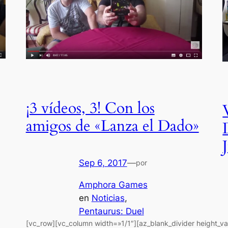
¡3 vídeos, 3! Con los
amigos de «Lanza el Dado»
Sep 6, 2017
—
por
Amphora Games
en
Noticias
, 
Pentaurus: Duel
[vc_row][vc_column width=»1/1″][az_blank_divider height_v