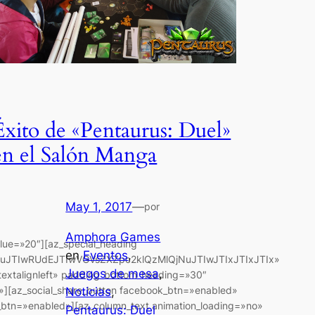
Éxito de «Pentaurus: Duel»
en el Salón Manga
May 1, 2017
—
por
Amphora Games
alue=»20″][az_special_heading
en
Eventos
, 
uJTIwRUdEJTIwVGVsZXZpc2klQzMlQjNuJTIwJTIxJTIxJTIx»
Juegos de mesa
, 
textalignleft» padding_bottom_heading=»30″
n»][az_social_share_button facebook_btn=»enabled»
Noticias
, 
_btn=»enabled»][az_column_text animation_loading=»no»
Pentaurus: Duel