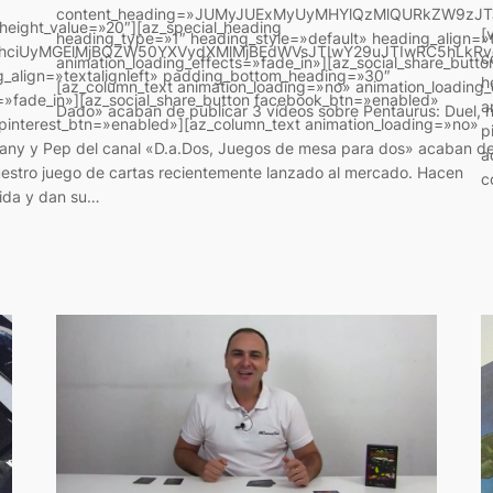
content_heading=»JUMyJUExMyUyMHYlQzMlQURkZW9zJT
 height_value=»20″][az_special_heading
[
heading_type=»1″ heading_style=»default» heading_align=»
dhciUyMGElMjBQZW50YXVydXMlMjBEdWVsJTIwY29uJTIwRC5hLkR
c
animation_loading_effects=»fade_in»][az_social_share_but
g_align=»textalignleft» padding_bottom_heading=»30″
h
[az_column_text animation_loading=»no» animation_loading_
=»fade_in»][az_social_share_button facebook_btn=»enabled»
a
Dado» acaban de publicar 3 vídeos sobre Pentaurus: Duel, nu
pinterest_btn=»enabled»][az_column_text animation_loading=»no»
p
Nany y Pep del canal «D.a.Dos, Juegos de mesa para dos» acaban d
a
uestro juego de cartas recientemente lanzado al mercado. Hacen
c
ida y dan su…