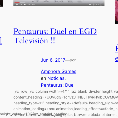
Pentaurus: Duel en EGD
Televisión !!!
l
Jun 6, 2017
—
por
Amphora Games
en
Noticias
, 
Pentaurus: Duel
[vc_row][vc_column width=»1/1″][az_blank_divider height_v
content_heading=»UGVudGF1cnVzJTNBJTIwRHVlbCUyMGV
heading_type=»1″ heading_style=»default» heading_align=»
animation_loading=»no» animation_loading_effects=»fade_i
 height_value=»20″][az_special_heading
twitter_btn=»enabled» googleplus_btn=»enabled» pinterest