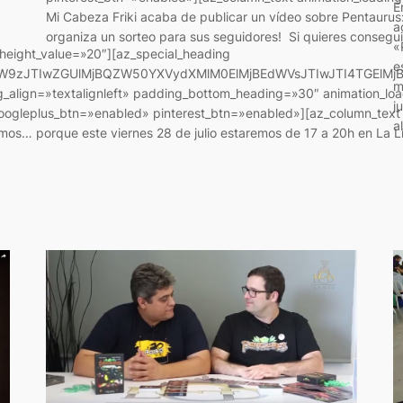
E
Mi Cabeza Friki acaba de publicar un vídeo sobre Pentaurus
a
organiza un sorteo para sus seguidores! Si quieres consegu
«
 height_value=»20″][az_special_heading
e
lbW9zJTIwZGUlMjBQZW50YXVydXMlM0ElMjBEdWVsJTIwJTI4TGEl
m
_align=»textalignleft» padding_bottom_heading=»30″ animation_loa
j
ogleplus_btn=»enabled» pinterest_btn=»enabled»][az_column_text a
a
s… porque este viernes 28 de julio estaremos de 17 a 20h en La Lí