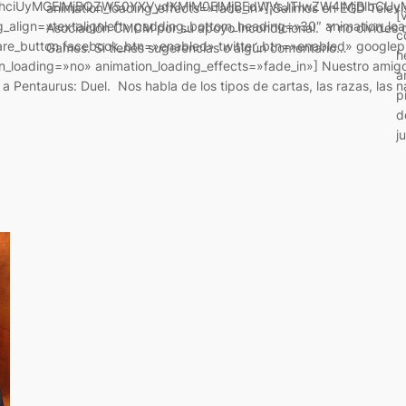
dhciUyMGElMjBQZW50YXVydXMlM0ElMjBEdWVsJTIwZW4lMjBlbCUy
animation_loading_effects=»fade_in»]¡Salimos en EGD Televi
[
g_align=»textalignleft» padding_bottom_heading=»30″ animation_lo
Asociación CMCM por su apoyo incondicional. Y no olvides 
c
share_button facebook_btn=»enabled» twitter_btn=»enabled» google
Games. Si tienes sugerencias o algún comentario…
h
_loading=»no» animation_loading_effects=»fade_in»] Nuestro amigo 
a
 Pentaurus: Duel. Nos habla de los tipos de cartas, las razas, las na
p
d
j