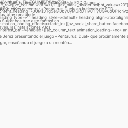
MGNhbmFsJTIwZGUlMjBTdWxrZXI=»
sión! Damos las gracias a los amigos de EGD Games y
vc_row][vc_column width=»1/1″][az_blank_divider height_value=»20″
ading=»no»
que puedes encontrar «Pentaurus: Duel» en la tienda de EGD
ontent_heading=»JUMzJTg5eGl0byUyMGRlJTIwJTIyUGVudGF1cn
plus_btn=»enabled»
eading_type=»1″ heading_style=»default» heading_align=»textalign
Sulker nos trae este fantástico
nimation_loading_effects=»fade_in»][az_social_share_button faceb
ves, las instalaciones y los
interest_btn=»enabled»][az_column_text animation_loading=»no» ani
e Jerez presentando el juego «Pentaurus: Duel» que próximamente e
ugar, enseñando el juego a un montón…