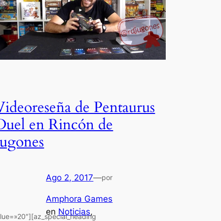
Videoreseña de Pentaurus
Duel en Rincón de
Jugones
Ago 2, 2017
—
por
Amphora Games
en
Noticias
, 
alue=»20″][az_special_heading