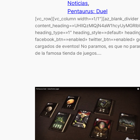
Noticias
, 
Pentaurus: Duel
[vc_row][vc_column width=»1/1″][az_blank_divider
content_heading=»UHIlQzMlQjN4aW1hcyUyMGR
heading_type=»1″ heading_style=»default» heading
facebook_btn=»enabled» twitter_btn=»enabled» go
cargados de eventos! No paramos, es que no paramo
de la famosa tienda de juegos.…