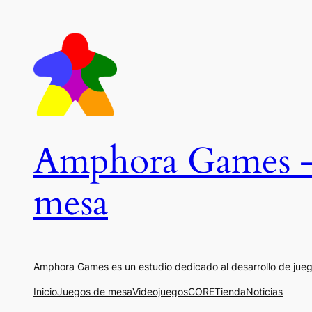
Saltar
al
contenido
Amphora Games – E
mesa
Amphora Games es un estudio dedicado al desarrollo de ju
Inicio
Juegos de mesa
Videojuegos
CORE
Tienda
Noticias