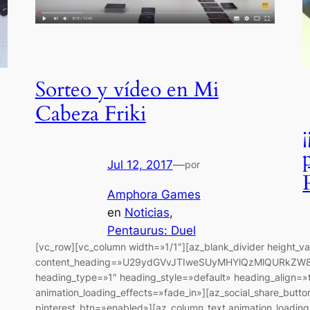
Sorteo y vídeo en Mi
Cabeza Friki
,
Jul 12, 2017
—
por
Amphora Games
en
Noticias
, 
Pentaurus: Duel
[vc_row][vc_column width=»1/1″][az_blank_divider height_v
content_heading=»U29ydGVvJTIweSUyMHYlQzMlQURkZW
heading_type=»1″ heading_style=»default» heading_align=»
animation_loading_effects=»fade_in»][az_social_share_but
pinterest_btn=»enabled»][az_column_text animation_loading