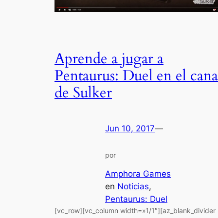
Aprende a jugar a
Pentaurus: Duel en el cana
de Sulker
Jun 10, 2017
—
por
Amphora Games
en
Noticias
, 
Pentaurus: Duel
[vc_row][vc_column width=»1/1″][az_blank_divider